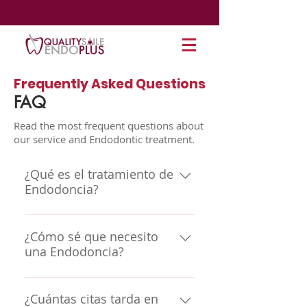
Frequently Asked Questions
FAQ
Read the most frequent questions about
our service and Endodontic treatment.
¿Qué es el tratamiento de
Endodoncia?
El tratamiento de Endodoncia es
un procedimiento que conlleva a
¿Cómo sé que necesito
una Endodoncia?
la eliminación del tejido pulpar
infectado *Bacterias* generado
Probablemente los síntomas
por agentes físicos, químicos o
que usted pueda tener son los
¿Cuántas citas tarda en
mecánicos, dicho tratamiento se